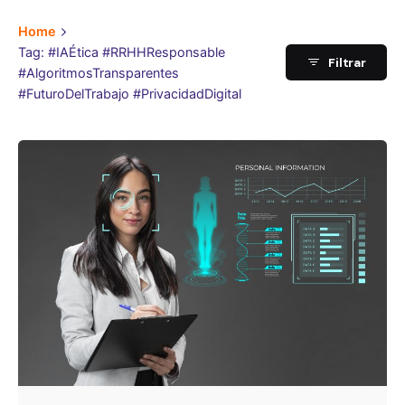
Home
Tag: #IAÉtica #RRHHResponsable
Filtrar
#AlgoritmosTransparentes
#FuturoDelTrabajo #PrivacidadDigital
Publicado por
One Select