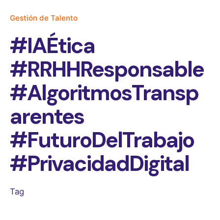
Gestión de Talento
#IAÉtica
#RRHHResponsable
#AlgoritmosTransp
arentes
#FuturoDelTrabajo
#PrivacidadDigital
Tag