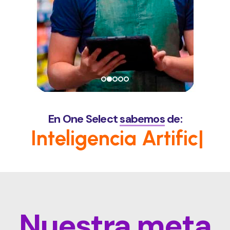
En
One Select
sabemos
de:
Inteligencia Artificial
para RR
|