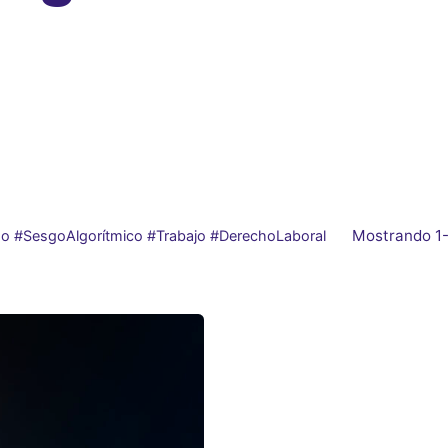
Mostrando 1-
do #SesgoAlgorítmico #Trabajo #DerechoLaboral