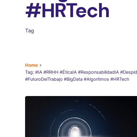
#HRTech
Tag
Home
Tag: #IA #RRHH #ÉticaIA #ResponsabilidadIA #Despi
#FuturoDelTrabajo #BigData #Algoritmos #HRTech