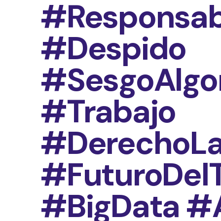
#Responsabi
#Despido
#SesgoAlgo
#Trabajo
#DerechoLa
#FuturoDelT
#BigData #