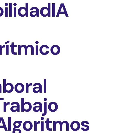
lidadIA
rítmico
boral
rabajo
Algoritmos