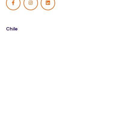
Chile
OneSelect Chile
Gral. Holley 2313, Piso 2, Santiago,
Providencia - Región Metropolitana
Chile.
Córdoba
OneSelect Argentina
Colón 5050, piso 2, oficina
14
Córdoba
Argentina.
¿Interesado en un trabajo?
Enviar tu CV