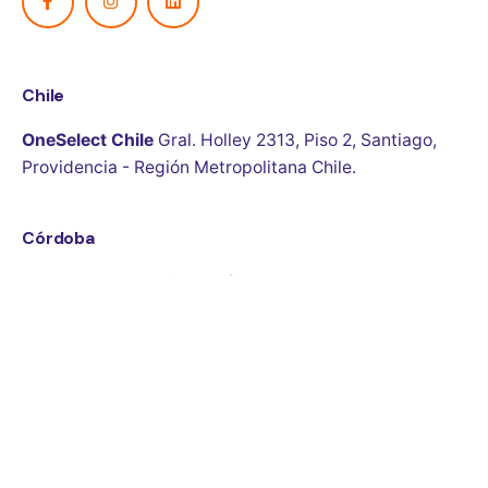
Chile
OneSelect Chile
Gral. Holley 2313, Piso 2, Santiago,
Providencia - Región Metropolitana
Chile.
Córdoba
OneSelect Argentina
Colón 5050, piso 2, oficina
14
Córdoba
Argentina.
¿Interesado en un trabajo?
Enviar tu CV