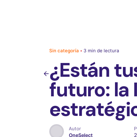
Sin categoría
3 min de lectura
¿Están tus
futuro: la
estratégi
Autor
P
2
OneSelect