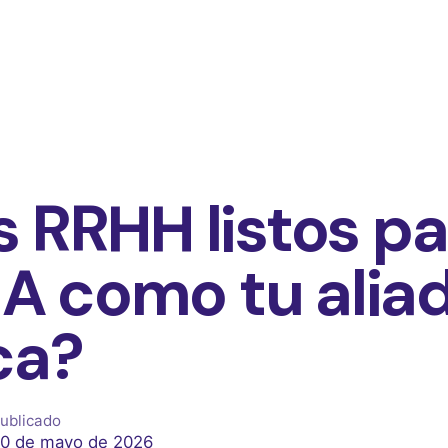
 RRHH listos pa
 IA como tu alia
ca?
ublicado
0 de mayo de 2026