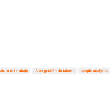
futuro del trabajo
IA en gestión de talento
people analytics