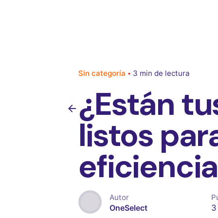
Sin categoría
3 min de lectura
¿Están t
listos par
eficienci
Autor
P
3
OneSelect