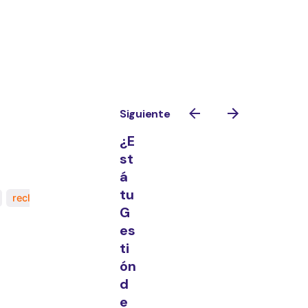
Siguiente
¿E
st
á
tu
reclutamiento híbrido
RRHH 4.0
G
es
ti
ón
d
e