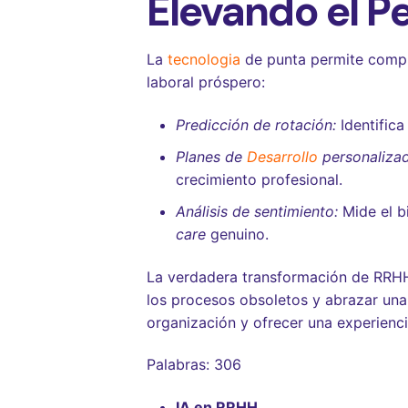
Elevando el P
La
tecnologia
de punta permite compre
laboral próspero:
Predicción de rotación:
Identifica
Planes de
Desarrollo
personaliza
crecimiento profesional.
Análisis de sentimiento:
Mide el bi
care
genuino.
La verdadera transformación de RRHH 
los procesos obsoletos y abrazar una e
organización y ofrecer una experienci
Palabras: 306
IA en RRHH