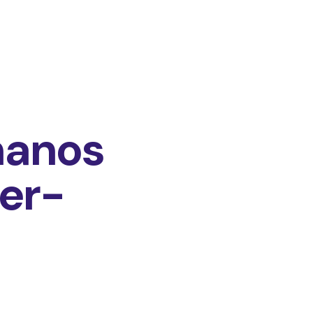
manos
per-