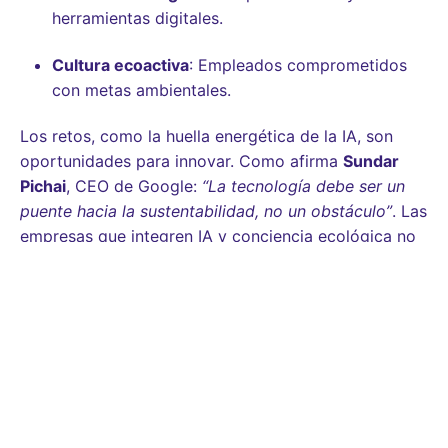
herramientas digitales.
Cultura ecoactiva
: Empleados comprometidos
con metas ambientales.
Los retos, como la huella energética de la IA, son
oportunidades para innovar. Como afirma
Sundar
Pichai
, CEO de Google:
“La tecnología debe ser un
puente hacia la sustentabilidad, no un obstáculo”
. Las
empresas que integren IA y conciencia ecológica no
solo atraerán al mejor talento, sino que liderarán la
construcción de un
futuro del trabajo
donde el
progreso y el planeta coexistan.
Información:
#IASustentable #RRHHVerde #FuturoDelTrabajo
#BigData #AutomatizaciónÉtica