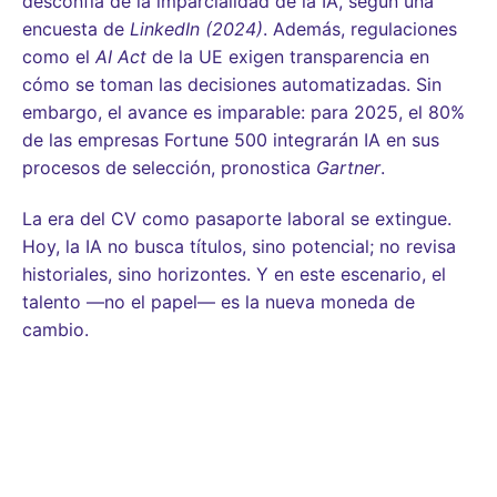
desconfía de la imparcialidad de la IA, según una
encuesta de
LinkedIn (2024)
. Además, regulaciones
como el
AI Act
de la UE exigen transparencia en
cómo se toman las decisiones automatizadas. Sin
embargo, el avance es imparable: para 2025, el 80%
de las empresas Fortune 500 integrarán IA en sus
procesos de selección, pronostica
Gartner
.
La era del CV como pasaporte laboral se extingue.
Hoy, la IA no busca títulos, sino potencial; no revisa
historiales, sino horizontes. Y en este escenario, el
talento —no el papel— es la nueva moneda de
cambio.
Información:
#SelecciónDePersonal #IAenRRHH #FuturoDelTrabajo
#BigData #AprendizajeAutomático